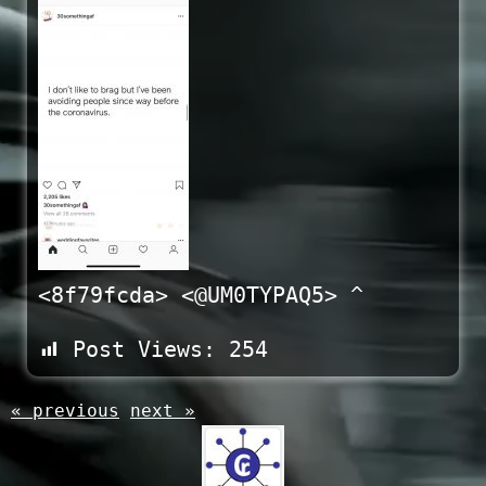
<8f79fcda> <@UM0TYPAQ5> ^
Post Views:
254
« previous
next »